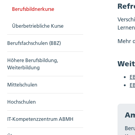
Refr
Berufsbildnerkurse
Versch
Überbetriebliche Kurse
Lernen
Mehr d
Berufsfachschulen (BBZ)
Höhere Berufsbildung,
Weit
Weiterbildung
E
E
Mittelschulen
Hochschulen
Am
IT-Kompetenzzentrum ABMH
Ber