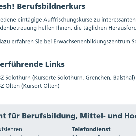
esh! Berufsbildnerkurs
iedene eintägige Auffrischungskurse zu interessante
denbetreuung helfen Ihnen, die täglichen Herausford
azu erfahren Sie bei
Erwachsenenbildungszentrum S
erführende Links
BZ Solothurn
(Kursorte Solothurn, Grenchen, Balsthal)
BZ Olten
(Kursort Olten)
t für Berufsbildung, Mittel- und H
ufslehren
Telefondienst