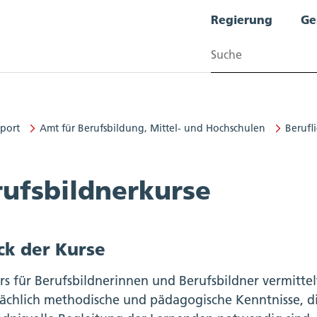
Regierung
Ge
Suchen
Sport
Amt für Berufsbildung, Mittel- und Hochschulen
Berufl
bildung, Mittel- und Hochschulen
rufsbildnerkurse
k der Kurse
rs für Berufsbildnerinnen und Berufsbildner vermitt
ächlich methodische und pädagogische Kenntnisse, die