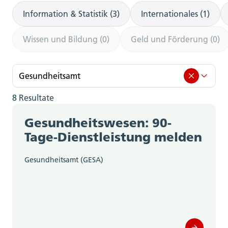
Information & Statistik (3)
Internationales (1)
Wissen und Bildung (0)
Geld und Förderung (0)
Gesundheitsamt
8 Resultate
Gesundheitsamt (8)
Gesundheitswesen: 90-
Amt für Berufsbildung, Mittel- und
Tage-Dienstleistung melden
Hochschulen (0)
Gesundheitsamt (GESA)
Amt für Gemeinden (0)
Amt für Geoinformation (0)
Amt für Gesellschaft und Soziales (0)