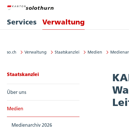
Services
Verwaltung
so.ch
Verwaltung
Staatskanzlei
Medien
Medienar
Seitennavigation: Staatskanzlei
Staatskanzlei
KA
Wah
Über uns
Lei
Medien
Medienarchiv 2026