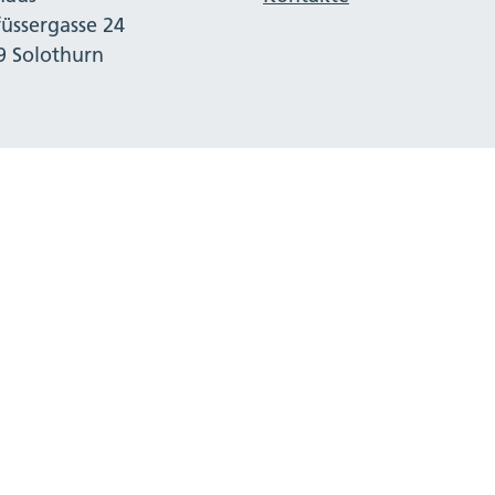
füssergasse 24
9 Solothurn