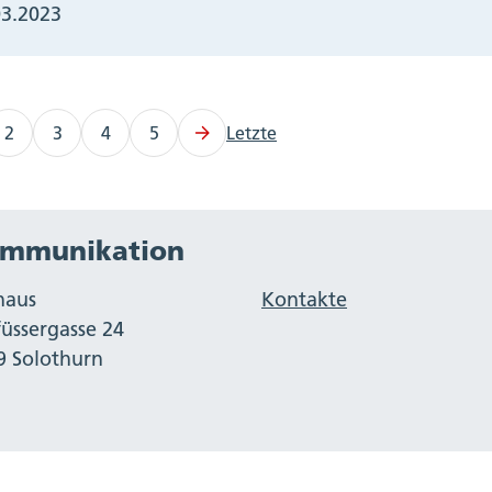
03.2023
2
3
4
5
Letzte
mmunikation
haus
Kontakte
füssergasse 24
9 Solothurn