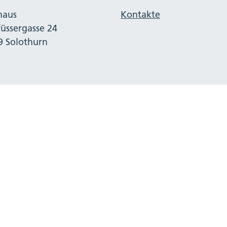
haus
Kontakte
füssergasse 24
9 Solothurn