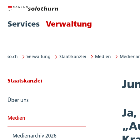
Services
Verwaltung
so.ch
Verwaltung
Staatskanzlei
Medien
Medienar
Seitennavigation: Staatskanzlei
Staatskanzlei
Ju
Über uns
Ja
Medien
„Au
Medienarchiv 2026
Kr