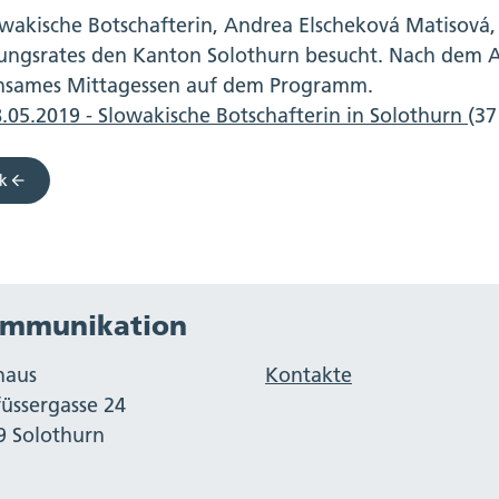
owakische Botschafterin, Andrea Elscheková Matisová,
ungsrates den Kanton Solothurn besucht. Nach dem A
sames Mittagessen auf dem Programm.
.05.2019 - Slowakische Botschafterin in Solothurn
(37
k
mmunikation
haus
Kontakte
füssergasse 24
9 Solothurn