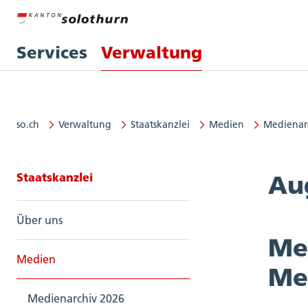
Services
Verwaltung
so.ch
Verwaltung
Staatskanzlei
Medien
Medienar
Seitennavigation: Staatskanzlei
Staatskanzlei
Au
Über uns
Me
Medien
Me
Medienarchiv 2026