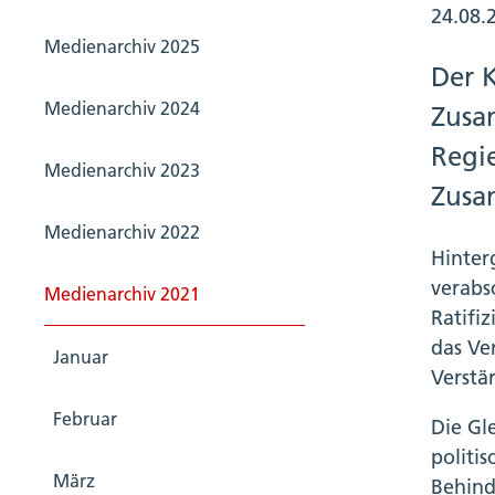
24.08.
Medienarchiv 2025
Der 
Medienarchiv 2024
Zusa
Regi
Medienarchiv 2023
Zusa
Medienarchiv 2022
Hinter
verabs
Medienarchiv 2021
Ratifi
das Ve
Januar
Verstä
Februar
Die Gl
politi
März
Behind