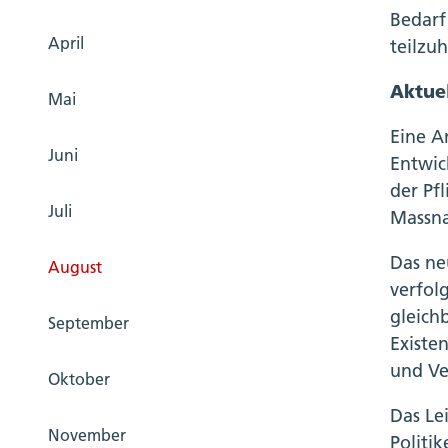
Bedarf
April
teilzu
Aktue
Mai
Eine A
Juni
Entwic
der Pf
Juli
Massna
Das ne
August
verfol
gleich
September
Existen
und Ve
Oktober
Das Lei
November
Politi