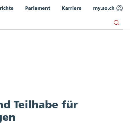
richte
Parlament
Karriere
my.so.ch
d Teilhabe für
gen