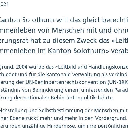
2021
Kanton Solothurn will das gleichberecht
mmenleben von Menschen mit und ohne
erungsrat hat zu diesem Zweck das «Lei
mmenleben im Kanton Solothurn» verab
grund: 2004 wurde das «Leitbild und Handlungskon
chiedet und für die kantonale Verwaltung als verbindli
zierung der UN-Behindertenrechtskonvention (UN-BRK
rständnis von Behinderung einem umfassenden Parad
rkung der nationalen Behindertenpolitik führte.
eichstellung und Selbstbestimmung der Menschen mit
scher Ebene rückt mehr und mehr in den Vordergrund.
erungen unzählige Hindernisse, um ihre persönliche