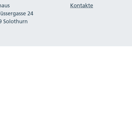
haus
Kontakte
füssergasse 24
9 Solothurn