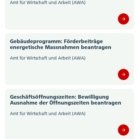
Amt für Wirtschaft und Arbeit (AWA)
Amt für Gemeinden (0)
Amt für Geoinformation (0)
Amt für Gesellschaft und Soziales (0)
Gebäudeprogramm: Förderbeiträge
energetische Massnahmen beantragen
Amt für Justizvollzug (0)
Amt für Wirtschaft und Arbeit (AWA)
Amt für Kultur und Sport (0)
Amt für Landwirtschaft (0)
Amt für Militär und Bevölkerungsschutz (0)
Geschäftsöffnungszeiten: Bewilligung
Ausnahme der Öffnungszeiten beantragen
Amt für Raumplanung (0)
Amt für Wirtschaft und Arbeit (AWA)
Amt für Umwelt (0)