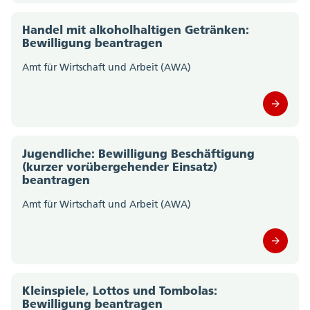
Amt für Verkehr und Tiefbau (0)
Handel mit alkoholhaltigen Getränken:
Amt für Wald, Jagd und Fischerei (0)
Bewilligung beantragen
Amt für Wirtschaft und Arbeit (AWA)
Amtschreiberei (0)
Departement des Innern; Departementssekretariat
(0)
Departement für Bildung und Kultur;
Jugendliche: Bewilligung Beschäftigung
(kurzer vorübergehender Einsatz)
Departementssekretariat (0)
beantragen
Gesundheitsamt (0)
Amt für Wirtschaft und Arbeit (AWA)
Migrationsamt (0)
Motorfahrzeugkontrolle (0)
Kleinspiele, Lottos und Tombolas:
Polizei Kanton Solothurn (0)
Bewilligung beantragen