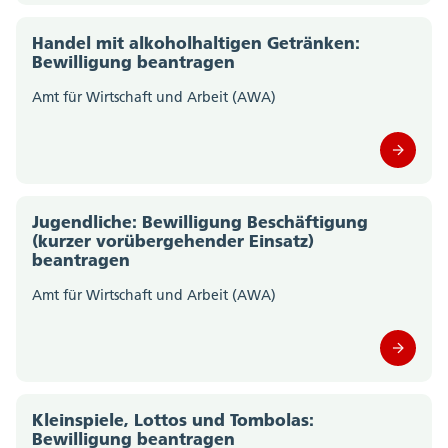
Amt für Verkehr und Tiefbau (0)
Handel mit alkoholhaltigen Getränken:
Amt für Wald, Jagd und Fischerei (0)
Bewilligung beantragen
Amt für Wirtschaft und Arbeit (AWA)
Amtschreiberei (0)
Departement des Innern; Departementssekretariat
(0)
Departement für Bildung und Kultur;
Jugendliche: Bewilligung Beschäftigung
(kurzer vorübergehender Einsatz)
Departementssekretariat (0)
beantragen
Gesundheitsamt (0)
Amt für Wirtschaft und Arbeit (AWA)
Migrationsamt (0)
Motorfahrzeugkontrolle (0)
Kleinspiele, Lottos und Tombolas:
Polizei Kanton Solothurn (0)
Bewilligung beantragen