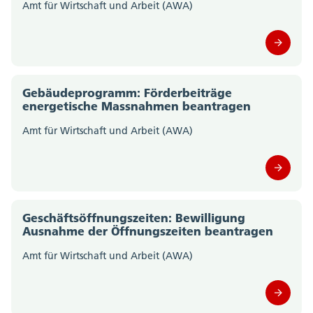
Amt für Wirtschaft und Arbeit (AWA)
Amt für Gemeinden (0)
Amt für Geoinformation (0)
Amt für Gesellschaft und Soziales (0)
Gebäudeprogramm: Förderbeiträge
energetische Massnahmen beantragen
Amt für Justizvollzug (0)
Amt für Wirtschaft und Arbeit (AWA)
Amt für Kultur und Sport (0)
Amt für Landwirtschaft (0)
Amt für Militär und Bevölkerungsschutz (0)
Geschäftsöffnungszeiten: Bewilligung
Ausnahme der Öffnungszeiten beantragen
Amt für Raumplanung (0)
Amt für Wirtschaft und Arbeit (AWA)
Amt für Umwelt (0)