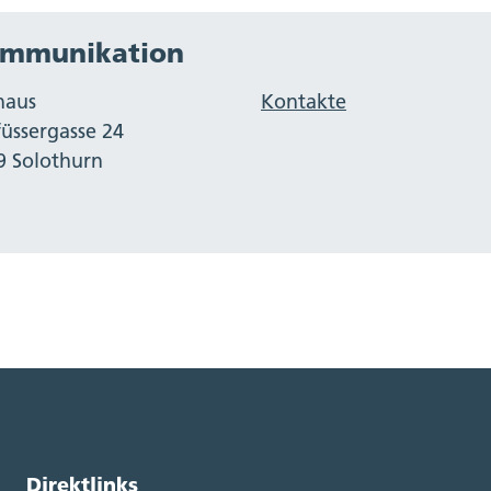
mmunikation
haus
Kontakte
füssergasse 24
9 Solothurn
Direktlinks