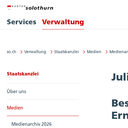
Services
Verwaltung
so.ch
Verwaltung
Staatskanzlei
Medien
Medienar
Seitennavigation: Staatskanzlei
Staatskanzlei
Jul
Über uns
Be
Medien
Er
Medienarchiv 2026