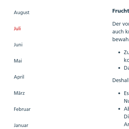
Fruch
August
Der vo
Juli
auch k
bewahr
Juni
Z
k
Mai
D
April
Deshal
Es
März
Nu
Ab
Februar
D
A
Januar