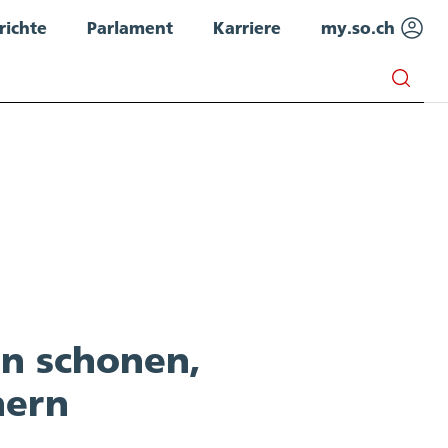
richte
Parlament
Karriere
my.so.ch
n schonen,
hern