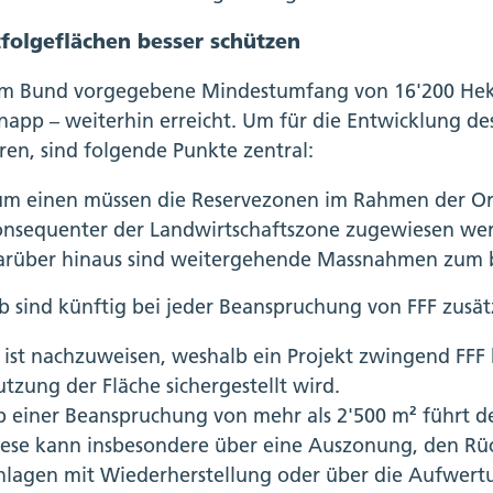
tfolgeflächen besser schützen
m Bund vorgegebene Mindestumfang von 16'200 Hekt
napp – weiterhin erreicht. Um für die Entwicklung d
en, sind folgende Punkte zentral:
um einen müssen die Reservezonen im Rahmen der O
onsequenter der Landwirtschaftszone zugewiesen we
arüber hinaus sind weitergehende Massnahmen zum b
b sind künftig bei jeder Beanspruchung von FFF zusät
 ist nachzuweisen, weshalb ein Projekt zwingend FFF
tzung der Fläche sichergestellt wird.
 einer Beanspruchung von mehr als 2'500 m² führt d
iese kann insbesondere über eine Auszonung, den R
nlagen mit Wiederherstellung oder über die Aufwert