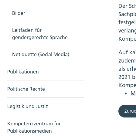
Der Sc
Bilder
Sachpl
festge
verlan
Leitfaden für
gendergerechte Sprache
Kompen
Auf ka
Netiquette (Social Media)
zudem 
als er
Publikationen
2021 b
Kompe
Politische Rechte
M
Legistik und Justiz
Zurüc
Kompetenzzentrum für
Publikationsmedien