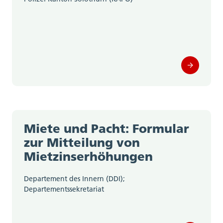
Motorfahrzeugkontrolle (0)
Steueramt (0)
Volkswirtschaftsdepartement;
Departementssekretariat (0)
Miete und Pacht: Formular
zur Mitteilung von
Mietzinserhöhungen
Departement des Innern (DDI);
Departementssekretariat