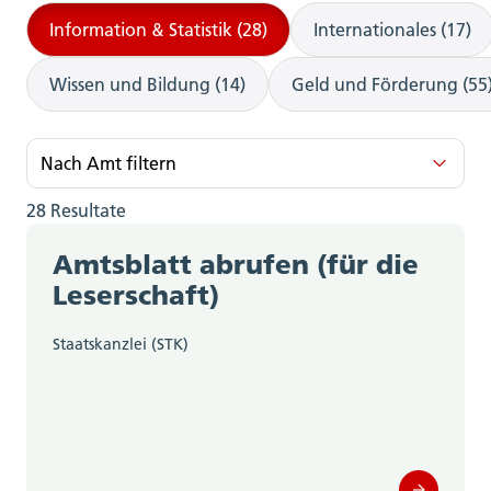
Information & Statistik (28)
Internationales (17)
Wissen und Bildung (14)
Geld und Förderung (55
Nach Amt filtern
28 Resultate
Amt für Kultur und Sport (1)
Amtsblatt abrufen (für die
Amt für Wald, Jagd und Fischerei (3)
Leserschaft)
Amt für Wirtschaft und Arbeit (3)
Staatskanzlei (STK)
Departement des Innern;
Departementssekretariat (5)
Departement für Bildung und Kultur;