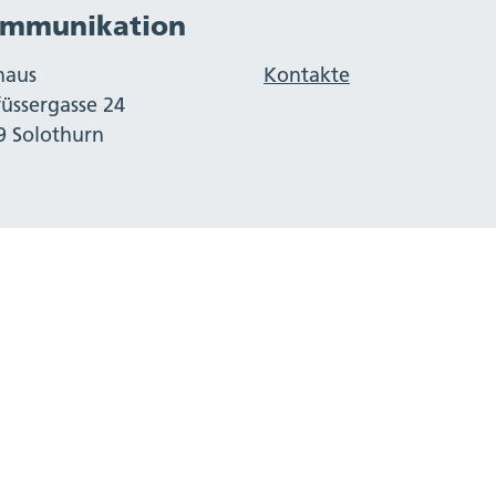
mmunikation
haus
Kontakte
füssergasse 24
9 Solothurn