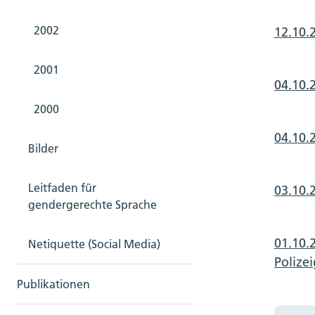
2002
12.10.
2001
04.10.
2000
04.10.
Bilder
Leitfaden für
03.10.
gendergerechte Sprache
01.10.
Netiquette (Social Media)
Polize
Publikationen