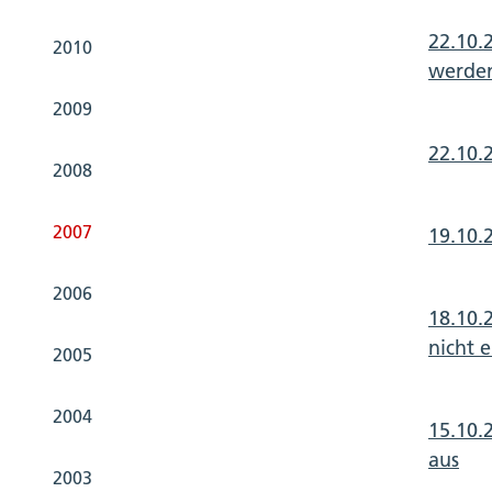
22.10.
2010
werde
2009
22.10.
2008
2007
19.10.
2006
18.10.
nicht e
2005
2004
15.10.
aus
2003