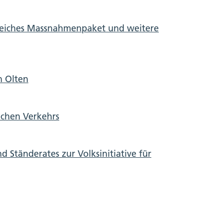
reiches Massnahmenpaket und weitere
n Olten
ichen Verkehrs
 Ständerates zur Volksinitiative für