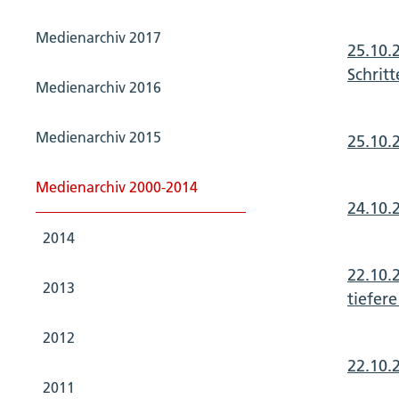
Medienarchiv 2017
25.10.
Schrit
Medienarchiv 2016
Medienarchiv 2015
25.10.
Medienarchiv 2000-2014
24.10.
2014
22.10.
2013
tiefer
2012
22.10.2
2011