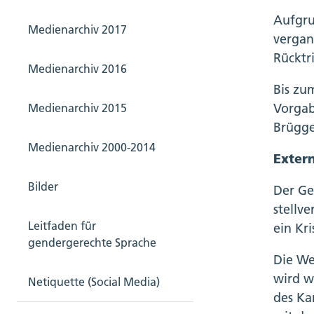
Aufgru
Medienarchiv 2017
vergan
Rücktr
Medienarchiv 2016
Bis zu
Vorgab
Medienarchiv 2015
Brügge
Medienarchiv 2000-2014
Exter
Bilder
Der Ge
stellv
Leitfaden für
ein Kr
gendergerechte Sprache
Die We
wird w
Netiquette (Social Media)
des Ka