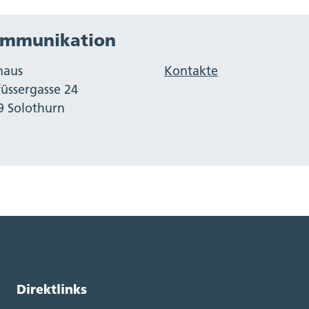
mmunikation
haus
Kontakte
füssergasse 24
9 Solothurn
Direktlinks