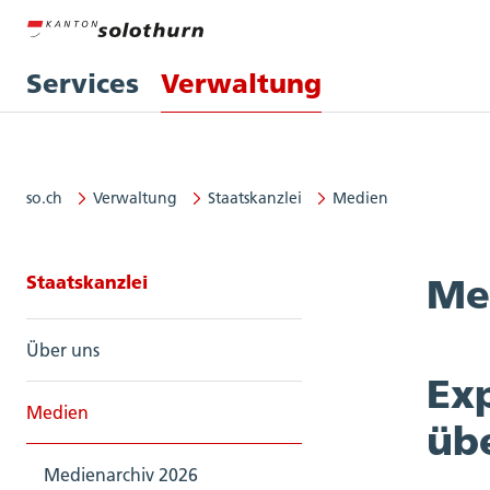
Services
Verwaltung
so.ch
Verwaltung
Staatskanzlei
Medien
Seitennavigation: Staatskanzlei
Staatskanzlei
Me
Über uns
Ex
Medien
üb
Medienarchiv 2026