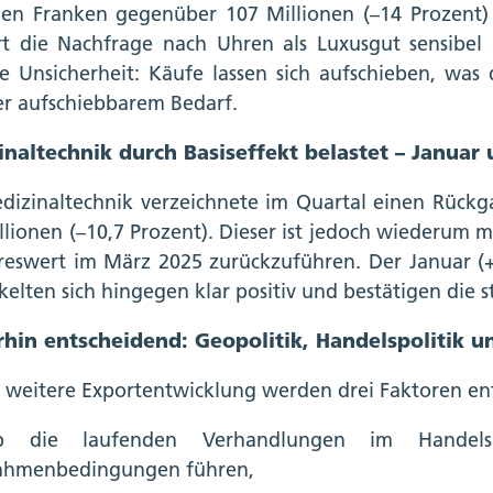
nen Franken gegenüber 107 Millionen (–14 Prozent) 
rt die Nachfrage nach Uhren als Luxusgut sensibe
e Unsicherheit: Käufe lassen sich aufschieben, was d
r aufschiebbarem Bedarf.
naltechnik durch Basiseffekt belastet – Januar 
dizinaltechnik verzeichnete im Quartal einen Rück
llionen (–10,7 Prozent). Dieser ist jedoch wiederum 
reswert im März 2025 zurückzuführen. Der Januar (+
kelten sich hingegen klar positiv und bestätigen die s
rhin entscheidend: Geopolitik, Handelspolitik 
e weitere Exportentwicklung werden drei Faktoren en
b die laufenden Verhandlungen im Handels
ahmenbedingungen führen,