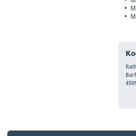
Me
Me
Ko
Rat
Bar
450