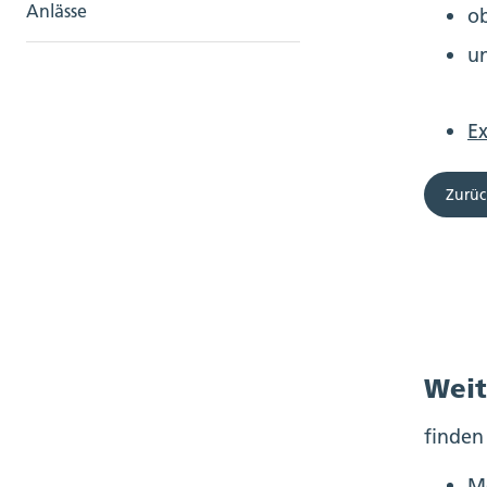
Anlässe
ob
un
E
Zurüc
Weit
finden
M