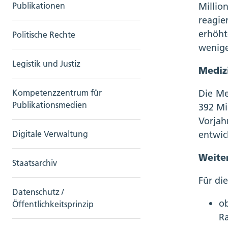
Millio
Publikationen
reagie
erhöht
Politische Rechte
wenige
Legistik und Justiz
Medizi
Die Me
Kompetenzzentrum für
Publikationsmedien
392 Mi
Vorjah
entwic
Digitale Verwaltung
Weite
Staatsarchiv
Für di
Datenschutz /
o
Öffentlichkeitsprinzip
R