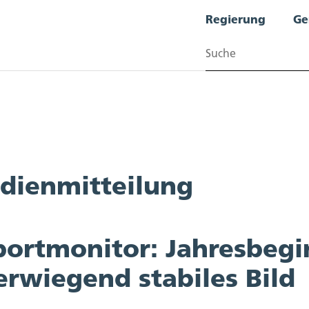
Regierung
Ge
Suchen
dienmitteilung
portmonitor: Jahresbegin
erwiegend stabiles Bild