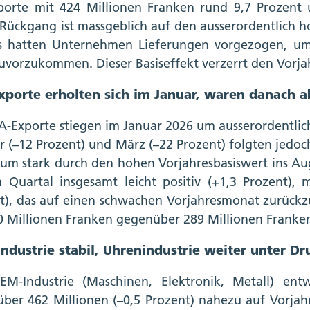
porte mit 424 Millionen Franken rund 9,7 Prozent 
 Rückgang ist massgeblich auf den ausserordentlich
 hatten Unternehmen Lieferungen vorgezogen, um
zuvorzukommen. Dieser Basiseffekt verzerrt den Vorja
xporte erholten sich im Januar, waren danach a
A-Exporte stiegen im Januar 2026 um ausserordentlic
r (–12 Prozent) und März (–22 Prozent) folgten jed
um stark durch den hohen Vorjahresbasiswert ins Aug
m Quartal insgesamt leicht positiv (+1,3 Prozent),
t), das auf einen schwachen Vorjahresmonat zurückz
0 Millionen Franken gegenüber 289 Millionen Franken 
dustrie stabil, Uhrenindustrie weiter unter Dr
M-Industrie (Maschinen, Elektronik, Metall) ent
ber 462 Millionen (–0,5 Prozent) nahezu auf Vorjahr