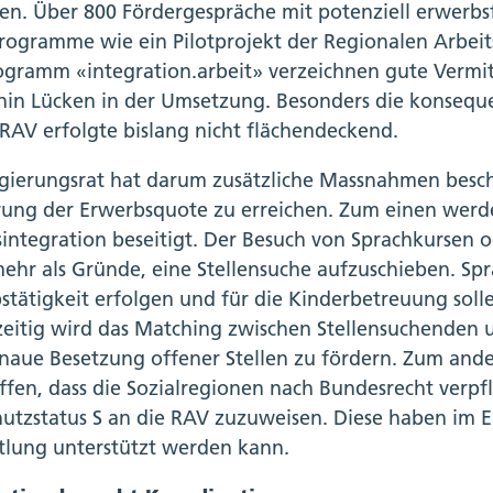
ten. Über 800 Fördergespräche mit potenziell erwerb
Programme wie ein Pilotprojekt der Regionalen Arbei
ogramm «integration.arbeit» verzeichnen gute Verm
hin Lücken in der Umsetzung. Besonders die konseq
 RAV erfolgte bislang nicht flächendeckend.
gierungsrat hat darum zusätzliche Massnahmen beschl
rung der Erwerbsquote zu erreichen. Zum einen werden
sintegration beseitigt. Der Besuch von Sprachkursen 
mehr als Gründe, eine Stellensuche aufzuschieben. Sp
stätigkeit erfolgen und für die Kinderbetreuung so
zeitig wird das Matching zwischen Stellensuchenden u
naue Besetzung offener Stellen zu fördern. Zum ande
ffen, dass die Sozialregionen nach Bundesrecht verpfli
hutzstatus S an die RAV zuzuweisen. Diese haben im Ei
tlung unterstützt werden kann.