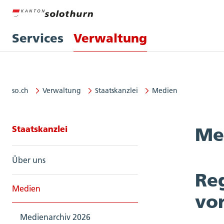
Services
Verwaltung
so.ch
Verwaltung
Staatskanzlei
Medien
Seitennavigation: Staatskanzlei
Staatskanzlei
Me
Über uns
Reg
Medien
vo
Medienarchiv 2026