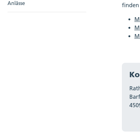
Anlässe
finden
M
Me
Me
Ko
Rat
Bar
450