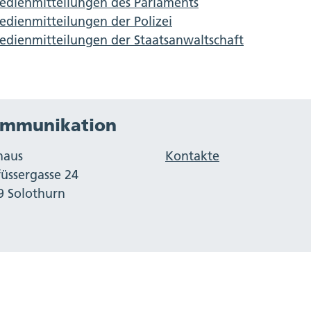
edienmitteilungen des Parlaments
dienmitteilungen der Polizei
dienmitteilungen der Staatsanwaltschaft
mmunikation
haus
Kontakte
füssergasse 24
9 Solothurn