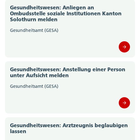
Amt für Verkehr und Tiefbau (0)
Gesundheitswesen: Anliegen an
Ombudsstelle soziale Institutionen Kanton
Amt für Wald, Jagd und Fischerei (0)
Solothurn melden
Gesundheitsamt (GESA)
Amt für Wirtschaft und Arbeit (0)
Amtschreiberei (0)
Departement des Innern; Departementssekretariat
(0)
Gesundheitswesen: Anstellung einer Person
unter Aufsicht melden
Departement für Bildung und Kultur;
Gesundheitsamt (GESA)
Departementssekretariat (0)
Migrationsamt (0)
Motorfahrzeugkontrolle (0)
Gesundheitswesen: Arztzeugnis beglaubigen
lassen
Polizei Kanton Solothurn (0)