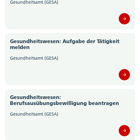
Gesundheitsamt (GESA)
Staatskanzlei (0)
Steueramt (0)
Gesundheitswesen: Aufgabe der Tätigkeit
Volksschulamt (0)
melden
Volkswirtschaftsdepartement;
Gesundheitsamt (GESA)
Departementssekretariat (0)
Gesundheitswesen:
Berufsausübungsbewilligung beantragen
Gesundheitsamt (GESA)