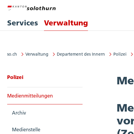
Services
Verwaltung
so.ch
Verwaltung
Departement des Innern
Polizei
Seitennavigation: Polizei
Polizei
Me
Medienmitteilungen
Met
Archiv
von
Medienstelle
(Z