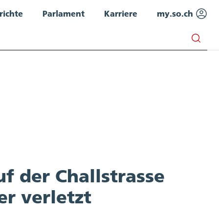
richte
Parlament
Karriere
my.so.ch
f der Challstrasse
r verletzt