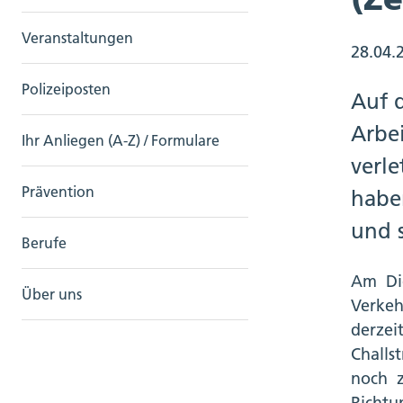
Veranstaltungen
28.04.
Polizeiposten
Auf d
Arbe
Ihr Anliegen (A-Z) / Formulare
verle
Prävention
habe
und 
Berufe
Am Die
Über uns
Verkeh
derzei
Challs
noch z
Richtu