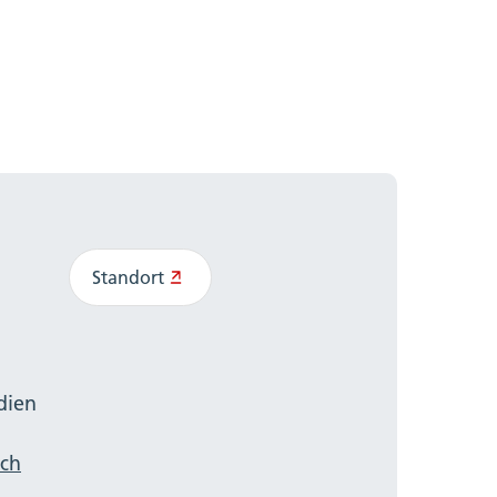
Standort
dien
ch