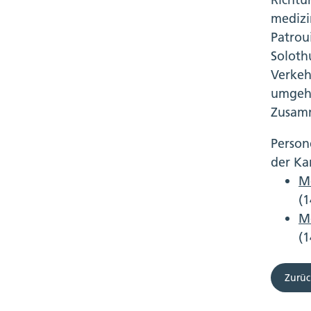
medizi
Patrou
Solot
Verkeh
umgeh
Zusa
Person
der Ka
Me
(1
Me
(1
Zurüc