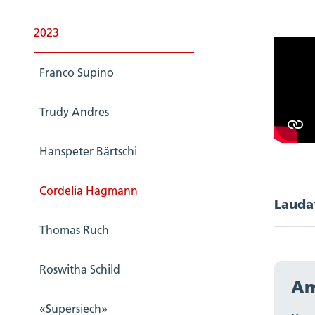
2023
Franco Supino
Trudy Andres
Hanspeter Bärtschi
Cordelia Hagmann
Lauda
Akkord
Thomas Ruch
Cordel
im Unt
Roswitha Schild
an der
Am
Univer
«Supersiech»