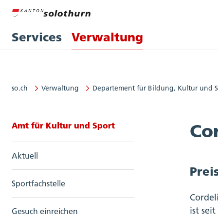
Services
Verwaltung
so.ch
Verwaltung
Departement für Bildung, Kultur und 
Seitennavigation: Amt für Kultur
Amt für Kultur und Sport
Co
Aktuell
Prei
Sportfachstelle
Cordel
ist sei
Gesuch einreichen