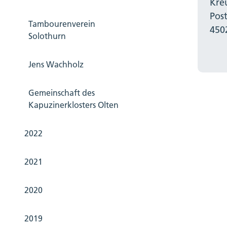
Kre
Pos
Tambourenverein
450
Cordel
Solothurn
String
Sympho
Jens Wachholz
den Te
und Te
Gemeinschaft des
Welt, 
Kapuzinerklosters Olten
Diese 
gemach
2022
spielt
Werke 
2021
ist pr
2020
Nachde
2019
Konzert