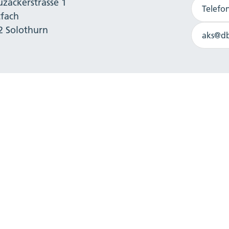
uzackerstrasse 1
Telefo
tfach
2 Solothurn
ia Hagmann lebte und arbeitete in New York sowie in 
aks@db
 Orchestra of New York City und trat regelmässig in 
nic Ensemble in der Carnegie Hall auf. Mehrere Jahre
l Aviv Soloists und konzertierte mit der Israel Philha
l Aviv hatte sie die Gelegenheit, nicht nur mit Künstl
sondern auch mit Musikschaffenden aus Jazz, Pop u
Erfahrungen haben sie geprägt, ihren musikalischen H
t, die sie heute ist. Cordelia Hagmann hat keine Ber
 neben Eigenkompositionen in ausgefallenen Arrange
von Bach bis Pärt. Die Musikerin gewann verschiede
äsent auf Radio-, CD- und Fernsehaufnahmen unter a
m Cordelia Hagmann viele Jahre im Ausland lebte un
sälen als Solistin und Orchestermusikerin aufgetreten i