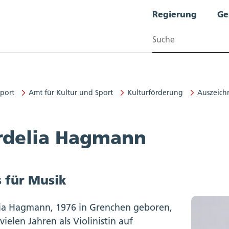
Regierung
Ge
Suchen
Sport
Amt für Kultur und Sport
Kulturförderung
Auszeich
 und Sport
rdelia Hagmann
s für Musik
ia Hagmann, 1976 in Grenchen geboren,
t vielen Jahren als Violinistin auf