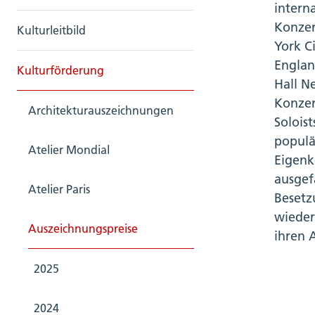
intern
Konzer
Kulturleitbild
York C
Englan
Kulturförderung
Hall N
Konzer
Architekturauszeichnungen
Solois
populä
Atelier Mondial
Eigenk
ausgef
Atelier Paris
Besetz
wieder
Auszeichnungspreise
ihren 
2025
2024