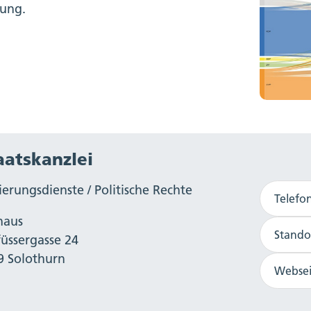
ung.
aatskanzlei
erungsdienste / Politische Rechte
Telefo
haus
Stando
füssergasse 24
9 Solothurn
Websei