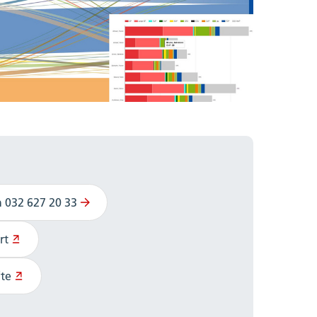
n 032 627 20 33
rt
te