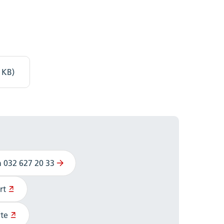
 KB)
n 032 627 20 33
rt
te