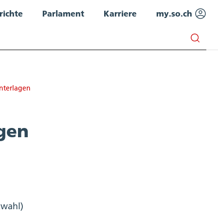
richte
Parlament
Karriere
my.so.ch
nterlagen
agen
zwahl)