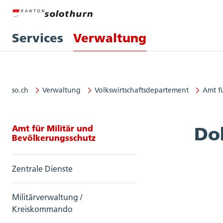
Services
Verwaltung
so.ch
Verwaltung
Volkswirtschaftsdepartement
Amt f
Seitennavigation: Amt für Militä
Amt für Militär und
Do
Bevölkerungsschutz
Zentrale Dienste
Militärverwaltung /
Kreiskommando