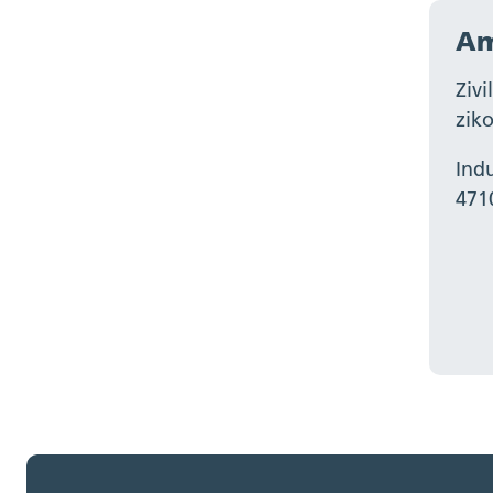
Am
Ziv
zik
Ind
471