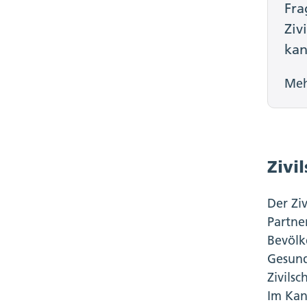
Fra
Ziv
ka
Me
Zivi
Der Ziv
Partne
Bevölk
Gesund
Zivilsc
Im Kan