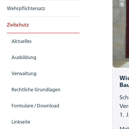
Wehrpflichtersatz
Zivilschutz
Aktuelles
Ausbildung
Verwaltung
Wi
Ba
Rechtliche Grundlagen
Sch
Ver
Formulare / Download
1. 
Linkseite
Me