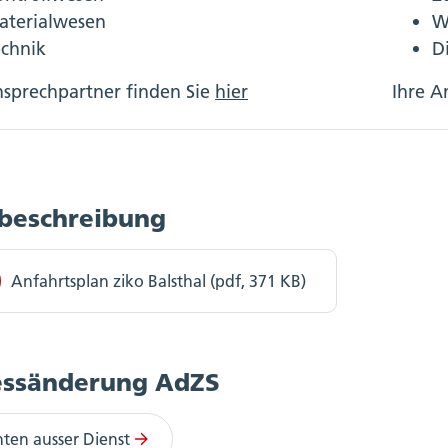
aterialwesen
W
echnik
D
nsprechpartner finden Sie
hier
Ihre A
beschreibung
Anfahrtsplan ziko Balsthal (pdf, 371 KB)
essänderung AdZS
hten ausser Dienst