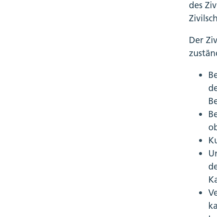
des Ziv
Zivilsc
Der Zi
zustän
Be
de
B
B
o
Ku
Un
de
K
V
k