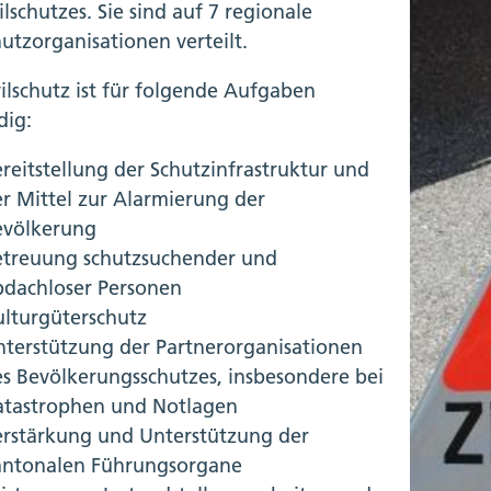
ilschutzes. Sie sind auf 7 regionale
hutzorganisationen verteilt.
vilschutz ist für folgende Aufgaben
dig:
reitstellung der Schutzinfrastruktur und
r Mittel zur Alarmierung der
evölkerung
etreuung schutzsuchender und
bdachloser Personen
lturgüterschutz
terstützung der Partnerorganisationen
s Bevölkerungsschutzes, insbesondere bei
atastrophen und Notlagen
erstärkung und Unterstützung der
antonalen Führungsorgane