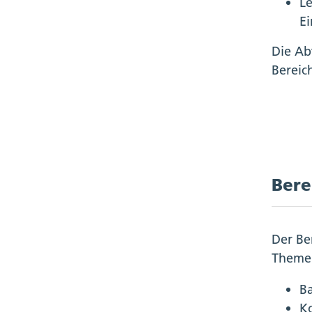
Le
Ei
Die Abt
Bereic
Bere
Der Be
Theme
B
K