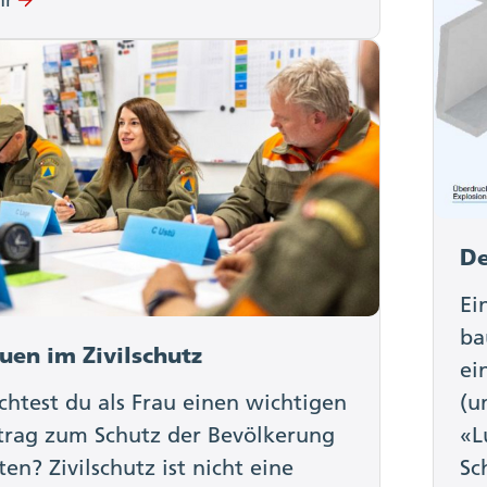
De
Ei
ba
uen im Zivilschutz
ei
htest du als Frau einen wichtigen
(u
trag zum Schutz der Bevölkerung
«L
sten? Zivilschutz ist nicht eine
Sc