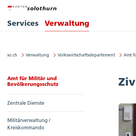
Services
Verwaltung
so.ch
Verwaltung
Volkswirtschaftsdepartement
Amt f
Seitennavigation: Amt für Militä
Amt für Militär und
Ziv
Bevölkerungsschutz
Zentrale Dienste
Militärverwaltung /
Kreiskommando