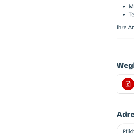
M
T
Ihre A
Weg
Adr
Pflic