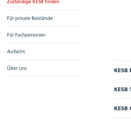
Zuständige KESB finden
Für private Beistände
Für Fachpersonen
Aufsicht
Über uns
KESB 
Akkord
A
KESB 
B
Akkord
Be
A
Be
KESB 
Ba
Akkord
Bi
Bä
B
Bi
Bä
D
B