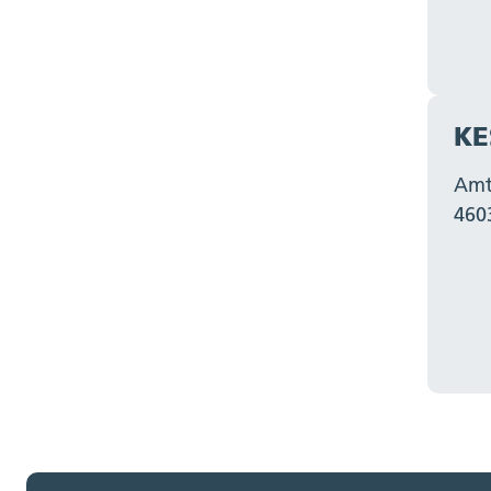
W
U
Zu
Z
KE
Amt
460