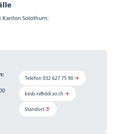
älle
ei Kanton Solothurn:
n:
Telefon 032 627 75 90
:00
kesb-rs@ddi.so.ch
Standort