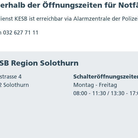
inwil
erhalb der Öffnungszeiten für Notf
lliken
eitingen
reitenbach
ppenberg-Wöschnau
erendingen
dienst KESB ist erreichbar via Alarmzentrale der Poliz
üren SO
linsbach SO
ei Höfe
üsserach
ulenbach
n 032 627 71 11
ziken
ornach
retzenbach
ldbrunnen-St. Niklaus
gerkingen
unzgen
lumenthal
schwil
ägendorf
erlafingen
ehren
SB Region Solothurn
uenstein-Ifenthal
renchen
empen
appel
ünsberg
strasse 4
Schalteröffnungszeite
indel
ienberg
alten
2 Solothurn
Montag - Freitag
ärkingen
storf
rriwil
08:00 - 11:30 / 13:30 - 17
rbetswil
iedergösgen
ubersdorf
immelried
bergösgen
üniken
ochwald
lten
ammersrohr
fstetten-Flüh
ickenbach
iegstetten
olderbank SO
ohr SO
angendorf
estenholz