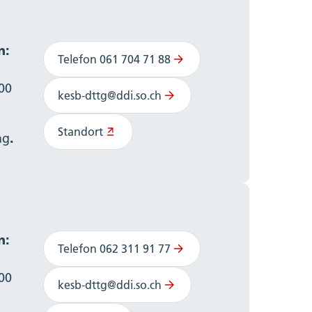
n:
Telefon 061 704 71 88
:00
kesb-dttg@ddi.so.ch
Standort
ng
.
n:
Telefon 062 311 91 77
:00
kesb-dttg@ddi.so.ch