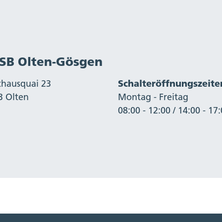
olfwil
nterramsern
llwil
uchwil
SB Olten-Gösgen
hausquai 23
Schalteröffnungszeite
3 Olten
Montag - Freitag
08:00 - 12:00 / 14:00 - 17