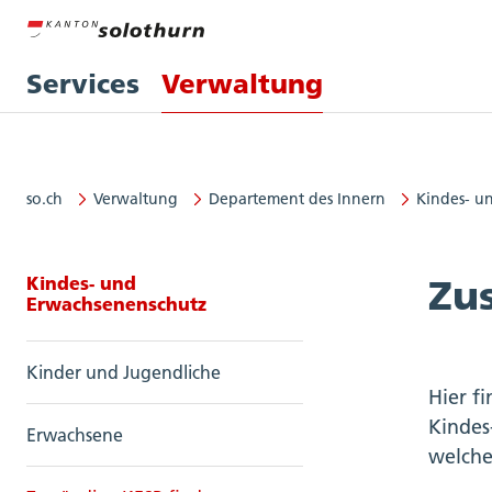
Services
Verwaltung
so.ch
Verwaltung
Departement des Innern
Kindes- u
Seitennavigation: Kindes- und E
Kindes- und
Zu
Erwachsenenschutz
Kinder und Jugendliche
Hier fi
Kindes
Erwachsene
welche