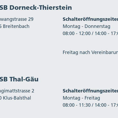
chönenwerd
ohn-Ammannsegg
einlützel
SB Dorneck-Thierstein
arrkirch-Wil
ommiswil
aupersdorf
üsslingen
üssligen-Nennikofen
swangstrasse 29
Schalteröffnungszeite
atzendorf
rimbach
uterbach
6 Breitenbach
Montag - Donnerstag
eltingen
lterswil
terkofen-Ichertswil
08:00 - 12:00 / 14:00 - 17
etzerlen-Mariastein
angen bei Olten
terswil-Gächliwil
ümliswil-Ramiswil
inznau
essen
euendorf
isen
Freitag nach Vereinbaru
berdorf SO
iederbuchsiten
bergerlafingen
glar-St. Pantaleon
ekingen
unningen
cherswil
berbuchsiten
SB Thal-Gäu
iedholz
ensingen
üttenen
gimattstrasse 2
Schalteröffnungszeite
odersdorf
hnottwil
 Klus-Balsthal
Montag - Freitag
eewen
lzach
08:00 - 11:30 / 14:00 - 17
elschenrohr-Gänsbrunnen
olothurn
tterswil
ubingen