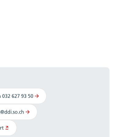
n 032 627 93 50
s@ddi.so.ch
rt