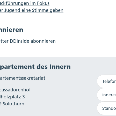
ückführungen im Fokus
er Jugend eine Stimme geben
nnieren
tter DDInside abonnieren
partement des Innern
artementssekretariat
Telefo
assadorenhof
innere
dholzplatz 3
9 Solothurn
Stando