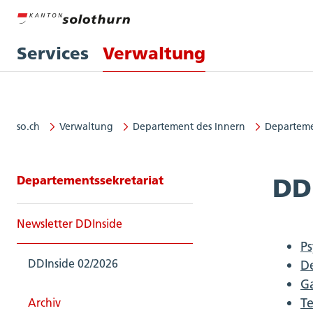
Services
Verwaltung
so.ch
Verwaltung
Departement des Innern
Departeme
Seitennavigation: Departementss
Departementssekretariat
DD
Newsletter DDInside
Ps
DDInside 02/2026
D
Ga
Te
Archiv