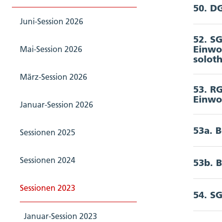
50. D
Akkord
Juni-Session 2026
-
52. S
Einwo
Mai-Session 2026
Akkord
solot
März-Session 2026
Depar
53. R
Akkord
Doku
Januar-Session 2026
Depart
Bo
53a. 
Sessionen 2025
Akkord
Z
Doku
Z
Hinwei
Sessionen 2024
53b. 
Bo
von zw
Akkord
Detai
Z
Hinwei
AD 19
Sessionen 2023
Z
54. S
(keine
von zw
Akkord
Kanto
Ä
Januar-Session 2023
Depar
Schlu
AD 19