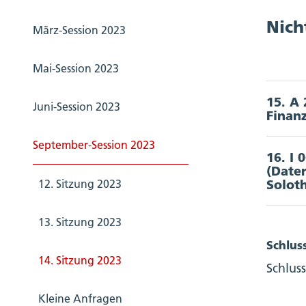
Vo
Detai
durch
Be
Doku
Zustim
Nich
März-Session 2023
Berein
(
A
(
Absti
Vo
Bo
zum An
Be
Mai-Session 2023
Ä
Zustim
(
Absti
(
A
S
(
Absti
15. A
Berein
Juni-Session 2023
Akkord
Finan
Detai
zum An
(
Absti
Unterz
September-Session 2023
Ziff. 
16. I 
29. Au
(Date
Schlu
Doku
Akkord
Solot
12. Sitzung 2023
Schlu
Zustim
Vo
Unterz
Enthal
13. Sitzung 2023
St
Zustim
Z
Doku
Schlus
(
Absti
14. Sitzung 2023
Schlus
Schlu
Vo
St
Kleine Anfragen
Erhebl