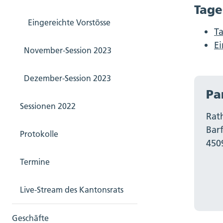
Tag
Schlu
Eingereichte Vorstösse
T
Teilwe
E
November-Session 2023
Dezember-Session 2023
Pa
Sessionen 2022
Rat
Bar
Protokolle
450
Termine
Live-Stream des Kantonsrats
Geschäfte