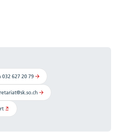
n 032 627 20 79
retariat@sk.so.ch
rt