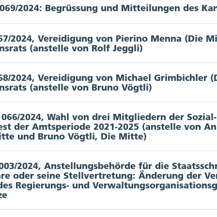
 069/2024: Begrüssung und Mitteilungen des Ka
eon Button
67/2024, Vereidigung von Pierino Menna (Die Mit
eon Button
srats (anstelle von Rolf Jeggli)
 von Pierino Menna (inkl. Interessenbindung)
68/2024, Vereidigung von Michael Grimbichler (D
eon Button
srats (anstelle von Bruno Vögtli)
 von Michael Grimbichler (inkl. Interessenbindung)
 066/2024, Wahl von drei Mitgliedern der Sozia
est der Amtsperiode 2021-2025 (anstelle von Ann
eon Button
tte und Bruno Vögtli, Die Mitte)
ationen
003/2024, Anstellungsbehörde für die Staatssch
hre oder seine Stellvertretung: Änderung der V
aktion Grüne: Laura Gantenbein
eon Button
 des Regierungs- und Verwaltungsorganisations
aktion Die Mitte-EVP: Pierino Menna; Michael Grimbi
ze
rgebnis
ement: STK | Kommission: JUKO, FIKO