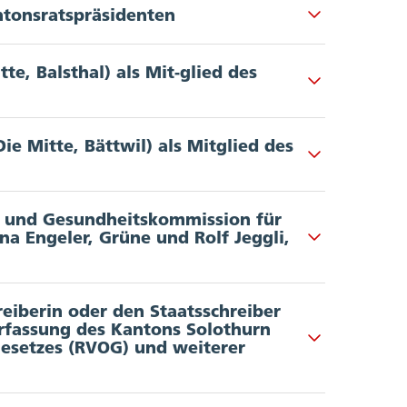
ntonsratspräsidenten
te, Balsthal) als Mit-glied des
ie Mitte, Bättwil) als Mitglied des
l- und Gesundheitskommission für
a Engeler, Grüne und Rolf Jeggli,
reiberin oder den Staatsschreiber
erfassung des Kantons Solothurn
gesetzes (RVOG) und weiterer
chler