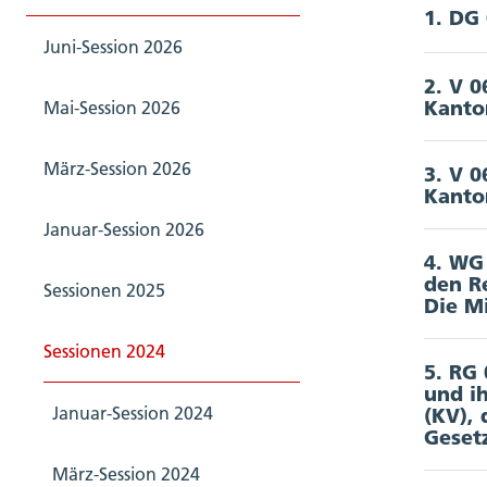
1. DG
Akkord
Juni-Session 2026
2. V 0
Akkord
Kanton
Mai-Session 2026
Profil
März-Session 2026
3. V 0
Akkord
Kanton
Januar-Session 2026
Profil
4. WG
den R
Sessionen 2025
Akkord
Die Mi
Nomin
Sessionen 2024
5. RG 
und i
Fr
Akkord
Januar-Session 2024
(KV),
Fr
Geset
März-Session 2024
Wahle
Depart