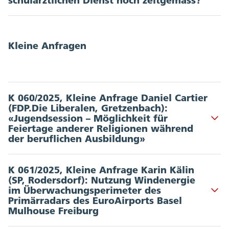
Unterzeichnende: 7 | Departement: DDI
Dokumente
:
Kleine Anfragen
Vorstoss vom 12.03.2025
K 060/2025, Kleine Anfrage Daniel Cartier
(FDP.Die Liberalen, Gretzenbach):
«Jugendsession – Möglichkeit für
Akkordeon Button
Feiertage anderer Religionen während
der beruflichen Ausbildung»
Unterzeichnende: 1 | Departement: DBK
K 061/2025, Kleine Anfrage Karin Kälin
(SP, Rodersdorf): Nutzung Windenergie
Dokumente
:
im Überwachungsperimeter des
Akkordeon Button
Primärradars des EuroAirports Basel
Vorstoss vom 11.03.2025
Mulhouse Freiburg