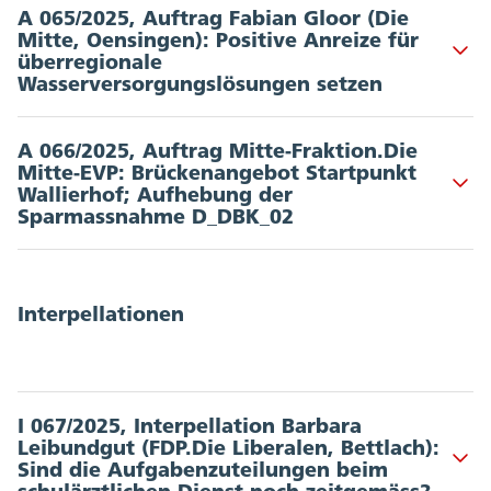
A 065/2025, Auftrag Fabian Gloor (Die
Mitte, Oensingen): Positive Anreize für
Dokumente
:
Akkordeon Button
überregionale
Wasserversorgungslösungen setzen
Vorstoss vom 12.03.2025
Unterzeichnende: 4 | Departement: BJD
A 066/2025, Auftrag Mitte-Fraktion.Die
Mitte-EVP: Brückenangebot Startpunkt
Dokumente
:
Akkordeon Button
Wallierhof; Aufhebung der
Sparmassnahme D_DBK_02
Vorstoss vom 12.03.2025
Unterzeichnende: 17 | Departement: DBK
Dokumente
:
Interpellationen
Vorstoss vom 12.03.2025
I 067/2025, Interpellation Barbara
Leibundgut (FDP.Die Liberalen, Bettlach):
Akkordeon Button
Sind die Aufgabenzuteilungen beim
schulärztlichen Dienst noch zeitgemäss?