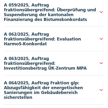
A 059/2025, Auftrag
fraktionsübergreifend: Überprüfung und
Akkordeon Button
Suspendierung der kantonalen
Finanzierung des Bistumskonkordats
Unterzeichnende: 28 | Departement: DBK
A 062/2025, Auftrag
fraktionsübergreifend: Evaluation
Dokumente
:
Akkordeon Button
HarmoS-Konkordat
Vorstoss vom 11.03.2025
Unterzeichnende: 19 | Departement: DBK
A 063/2025, Auftrag
fraktionsübergreifend:
Dokumente
:
Akkordeon Button
Investitionsbeitrag ÜK-Zentrum MPA
Vorstoss vom 12.03.2025
Unterzeichnende: 32 | Departement: DBK
A 064/2025, Auftrag Fraktion glp:
Abzugsfähigkeit der energetischen
Dokumente
:
Akkordeon Button
Sanierungen im Gebäudebereich
sicherstellen
Vorstoss vom 12.03.2025
Unterzeichnende: 6 | Departement: FD