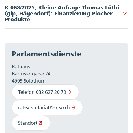
Unterzeichnende: 11 | Departement: BJD
K 068/2025, Kleine Anfrage Thomas Lüthi
(glp, Hägendorf): Finanzierung Plocher
Dokumente
:
Akkordeon Button
Produkte
Vorstoss vom 12.03.2025
Unterzeichnende: 1 | Departement: BJD
Dokumente
:
Parlamentsdienste
Vorstoss vom 12.03.2025
Rathaus
Barfüssergasse 24
4509 Solothurn
Telefon 032 627 20 79
ratssekretariat@sk.so.ch
Standort