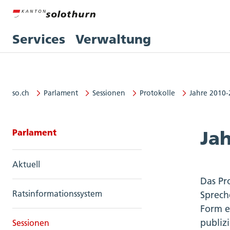
Services
Verwaltung
so.ch
Parlament
Sessionen
Protokolle
Jahre 2010
Seitennavigation: Parlament
Parlament
Ja
Aktuell
Das Pr
Ratsinformationssystem
Sprech
Form e
publiz
Sessionen