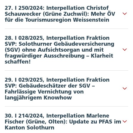
Unterzeichnende: 1 | Kommission: JUKO
Hinweis: Ein Ordnungsantrag auf Rückkommen auf die
27. I 250/2024: Interpellation Christof
Schlussabstimmung bzw. Wiederholung der
Schauwecker (Grüne Zuchwil): Mehr ÖV
Dokumente
:
Akkordeon Button
Abstimmung wurde mit 50:44 Stimmen bei 2
für die Tourismusregion Weissenstein
Enthaltungen abgelehnt (
Abstimmungsprotokoll
)
Antrag JUKO vom 30.01.2025
Unterzeichnende: 10 | Departement: BJD
(Nichterheblicherklärung), inkl. Petitionstext
28. I 028/2025, Interpellation Fraktion
SVP: Solothurner Gebäudeversicherung
Dokumente
:
Schlussabstimmung
(SGV) ohne Aufsichtsorgan und mit
Akkordeon Button
fragwürdiger Ausschreibung – Klarheit
Vorstoss vom 18.12.2024
(ausstehend):
schaffen!
Stellungnahme RR vom 18.02.2025 (RRB Nr.
Erheblicherklärung/Nichterheblicherklärung
2025/221)
Unterzeichnende: 17 | Departement: VWD
29. I 029/2025, Interpellation Fraktion
Schlusserklärung
SVP: Gebäudeschätzer der SGV –
Dokumente
:
Akkordeon Button
Fahrlässige Vernichtung von
(ausstehend): befriedigt/teilweise befriedigt/nicht
langjährigem Knowhow
Vorstoss vom 28.01.2025
befriedigt mit der Antwort RR
Stellungnahme RR vom 18.02.2025 (RRB Nr.
Unterzeichnende: 15 | Departement: VWD
2025/209)
30. I 214/2024, Interpellation Marlene
Fischer (Grüne, Olten): Update zu PFAS im
Dokumente
:
Schlusserklärung
Akkordeon Button
Kanton Solothurn