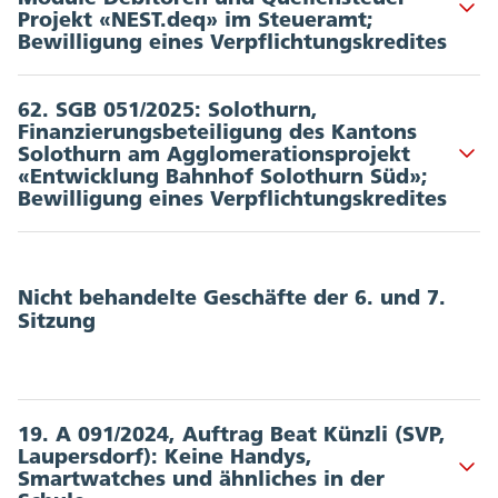
Akkordeon Button
Projekt «NEST.deq» im Steueramt;
Bewilligung eines Verpflichtungskredites
Departement: FD | Kommissionen: FIKO
62. SGB 051/2025: Solothurn,
Finanzierungsbeteiligung des Kantons
Dokumente
:
Solothurn am Agglomerationsprojekt
Akkordeon Button
«Entwicklung Bahnhof Solothurn Süd»;
Botschaft und Entwurf RR vom 10.03.2025 (RRB Nr.
Bewilligung eines Verpflichtungskredites
2025/370)
Zustimmender Antrag FIKO vom 02.04.2025
Departement: BJD | Kommissionen: UMBAWIKO, FIKO
Detailberatung
Dokumente
:
Nicht behandelte Geschäfte der 6. und 7.
Sitzung
(keine Änderungsanträge vorliegend)
Botschaft und Entwurf RR vom 18.02.2025 (RRB Nr.
2025/212)
Schlussabstimmung
Zustimmender Antrag UMBAWIKO vom
Zustimmung mit 92:0 Stimmen bei 0 Enthaltungen
12.03.2025
19. A 091/2024, Auftrag Beat Künzli (SVP,
(
Abstimmungsprotokoll
|
Beschluss
)
Z
ustimmender Antrag FIKO vom 02.04.2025
Laupersdorf): Keine Handys,
Akkordeon Button
Smartwatches und ähnliches in der
Detailberatung