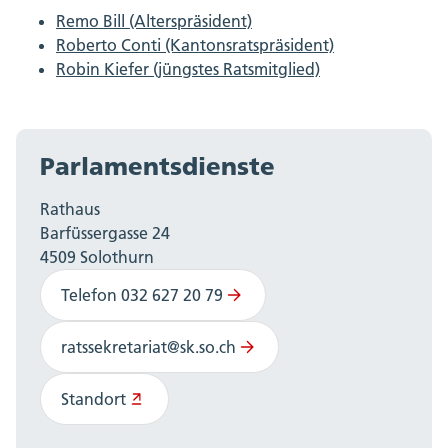
25.02.2025 (Erheblicherklärung mit geändertem
Remo Bill (Alterspräsident)
Wortlaut)
, inkl. zustimmende Stellungnahmen RR
Roberto Conti (Kantonsratspräsident)
vom 10.03.2025 und RL vom 04.04.2025
Robin Kiefer (jüngstes Ratsmitglied)
Schlussabstimmung
(ausstehend):
Erheblicherklärung/Nichterheblicherklärung
Parlamentsdienste
(Fassung GPK)
Rathaus
Barfüssergasse 24
4509 Solothurn
Telefon 032 627 20 79
ratssekretariat@sk.so.ch
Standort