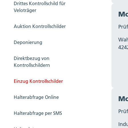
Drittes Kontrollschild für
Veloträger
Mo
Prüf
Auktion Kontrollschilder
Wah
Deponierung
424
Direktbezug von
Kontrollschildern
Einzug Kontrollschilder
Halterabfrage Online
Mo
Prü
Halterabfrage per SMS
Indu