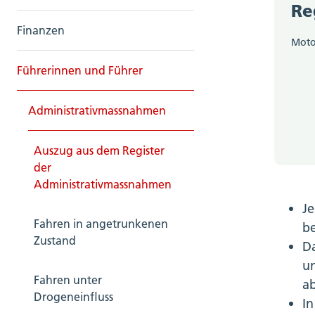
Re
Finanzen
Moto
Führerinnen und Führer
Administrativmassnahmen
Auszug aus dem Register
der
Administrativmassnahmen
Je
Fahren in angetrunkenen
b
Zustand
Da
un
Fahren unter
a
Drogeneinfluss
In