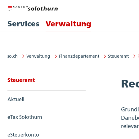
Services
Verwaltung
so.ch
Verwaltung
Finanzdepartement
Steueramt
Seitennavigation: Steueramt
Steueramt
Re
Aktuell
Grundl
eTax Solothurn
Danebe
releva
eSteuerkonto