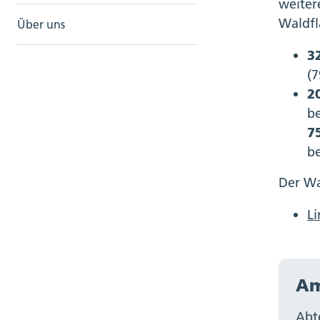
weiter
Waldfl
Über uns
3
(7
2
be
7
be
Der Wa
L
Am
Abt