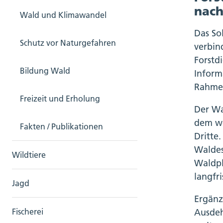
nach
Wald und Klimawandel
Das So
Schutz vor Naturgefahren
verbin
Forstd
Bildung Wald
Inform
Rahme
Freizeit und Erholung
Der Wa
dem we
Fakten / Publikationen
Dritte
Waldes
Wildtiere
Waldpl
langfr
Jagd
Ergänz
Ausdeh
Fischerei