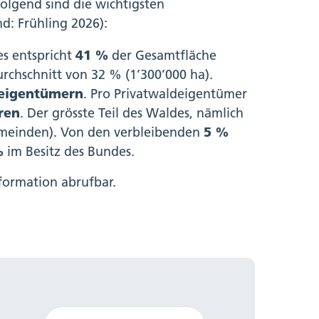
olgend sind die wichtigsten
: Frühling 2026):
es entspricht
41 %
der Gesamtfläche
rchschnitt von 32 % (1’300’000 ha).
deigentümern
. Pro Privatwaldeigentümer
ren
. Der grösste Teil des Waldes, nämlich
emeinden). Von den verbleibenden
5 %
%
im Besitz des Bundes.
formation abrufbar.