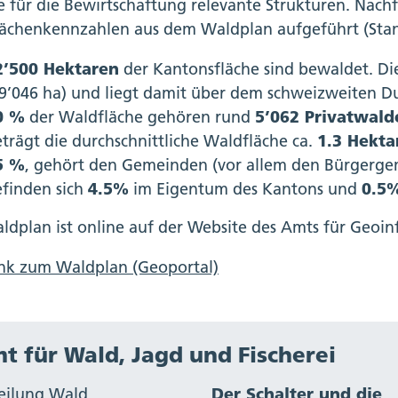
e für die Bewirtschaftung relevante Strukturen. Nachf
ächenkennzahlen aus dem Waldplan aufgeführt (Stand
2’500 Hektaren
der Kantonsfläche sind bewaldet. Di
9’046 ha) und liegt damit über dem schweizweiten Du
0 %
der Waldfläche gehören rund
5’062 Privatwal
trägt die durchschnittliche Waldfläche ca.
1.3 Hekta
5 %
, gehört den Gemeinden (vor allem den Bürgerg
finden sich
4.5%
im Eigentum des Kantons und
0.5
ldplan ist online auf der Website des Amts für Geoin
ink zum Waldplan (Geoportal)
t für Wald, Jagd und Fischerei
eilung Wald
Der Schalter und die