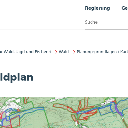
Regierung
Ge
Suchen
ür Wald, Jagd und Fischerei
Wald
Planungsgrundlagen / Kar
agd und Fischerei
ldplan