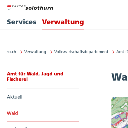
Services
Verwaltung
so.ch
Verwaltung
Volkswirtschaftsdepartement
Amt f
Seitennavigation: Amt für Wald, J
Amt für Wald, Jagd und
Wa
Fischerei
Aktuell
Wald