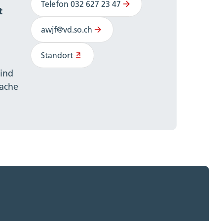
Telefon 032 627 23 47
t
awjf@vd.so.ch
Standort
ind
rache