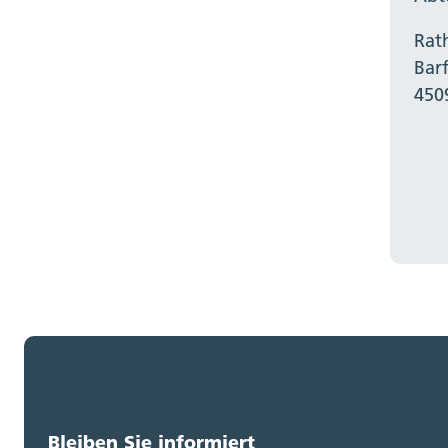
Rat
Bar
450
Bleiben Sie informiert