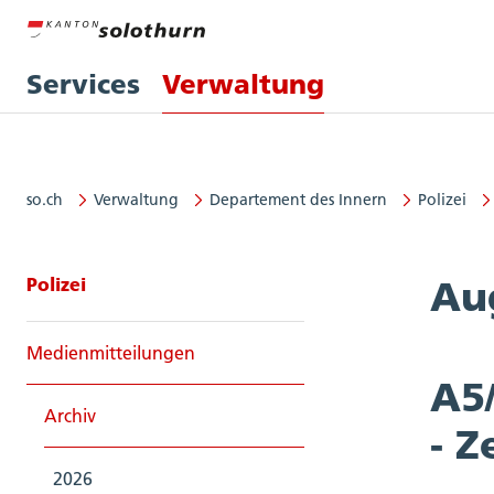
Services
Verwaltung
so.ch
Verwaltung
Departement des Innern
Polizei
Seitennavigation: Polizei
Polizei
Au
Medienmitteilungen
A5
Archiv
- 
2026