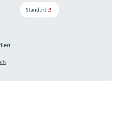
Standort
dien
ch