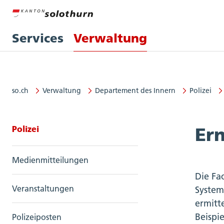
Services
Verwaltung
so.ch
Verwaltung
Departement des Innern
Polizei
Seitennavigation: Polizei
Polizei
Er
Medienmitteilungen
Die Fa
Veranstaltungen
System
ermitt
Beispie
Polizeiposten