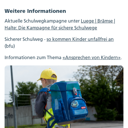
Schule genau fest. Achtung, nicht immer ist
Weitere Informationen
der kürzeste Weg auch der sicherste!
Begleiten Sie Ihr Kind so, dass es mit der Zeit
Aktuelle Schulwegkampagne unter
Luege | Brämse |
selbständig in den Kindergarten gehen kann.
Halte: Die Kampagne für sichere Schulwege
Benützen Sie jede Gelegenheit, das Kind selber
entscheiden zu lassen, wann die Strasse überquert
Sicherer Schulweg -
so kommen Kinder unfallfrei an
werden kann.
(bfu)
Kleiden Sie Ihr Kind so, dass es gut sichtbar ist.
Informationen zum Thema
«Ansprechen von Kindern»
.