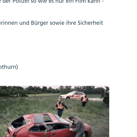
der Polizei so wie es nur ein Film kann -
rinnen und Bürger sowie ihre Sicherheit
othurn)