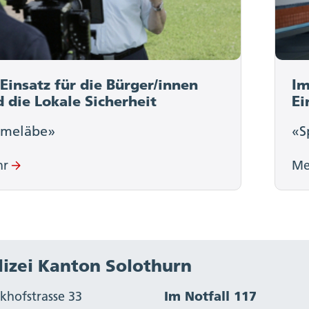
Einsatz für die Bürger/innen
Im
 die Lokale Sicherheit
Ei
ämeläbe»
«S
hr
Me
lizei Kanton Solothurn
khofstrasse 33
Im Notfall 117