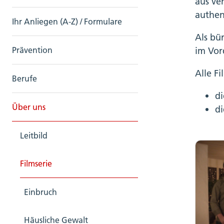
aus ver
authen
Ihr Anliegen (A-Z) / Formulare
Als bü
im Vor
Prävention
Alle Fi
Berufe
di
Über uns
d
Leitbild
Filmserie
Einbruch
Häusliche Gewalt