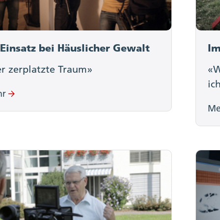
Einsatz bei Häuslicher Gewalt
Im
r zerplatzte Traum»
«W
ic
hr
Me