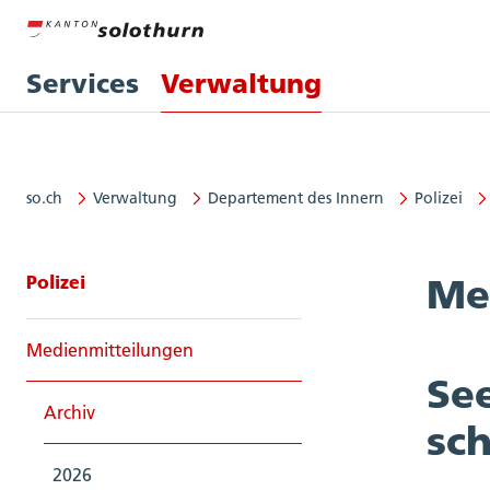
Services
Verwaltung
so.ch
Verwaltung
Departement des Innern
Polizei
Seitennavigation: Polizei
Polizei
Me
Medienmitteilungen
Se
Archiv
sc
2026