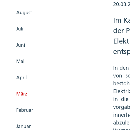
20.03.
August
Im K
Juli
der 
Elek
Juni
entsp
Mai
In den
von so
April
bestoh
Elektr
März
in die
vorga
Februar
inner
abzul
Januar