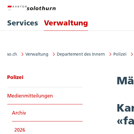
Services
Verwaltung
so.ch
Verwaltung
Departement des Innern
Polizei
Seitennavigation: Polizei
Polizei
Mä
Medienmitteilungen
Kan
Archiv
«f
2026