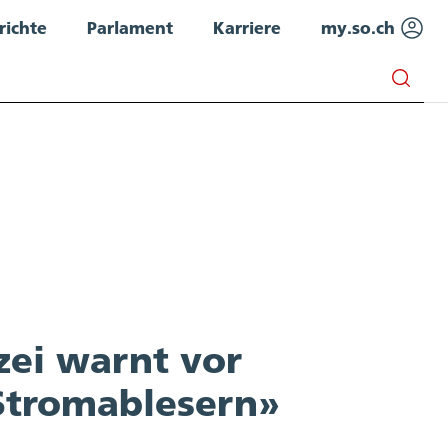
richte
Parlament
Karriere
my.so.ch
zei warnt vor
 Stromablesern»