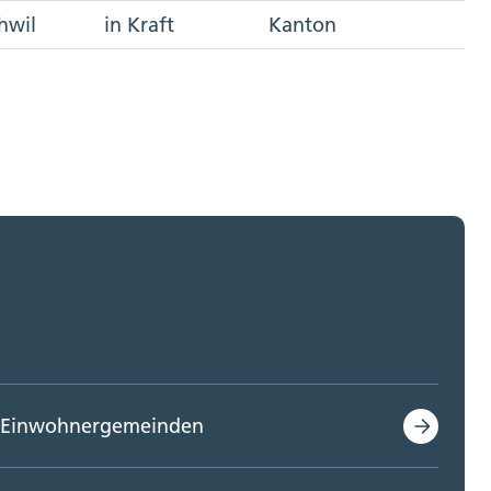
hwil
in Kraft
Kanton
Einwohnergemeinden