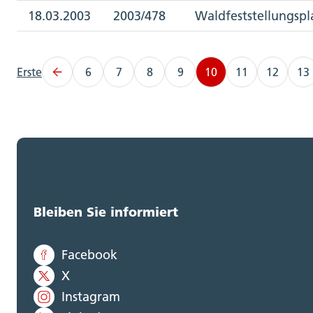
18.03.2003
2003/478
Waldfeststellungspl
Erste
6
7
8
9
10
11
12
13
Bleiben Sie informiert
Facebook
X
Instagram