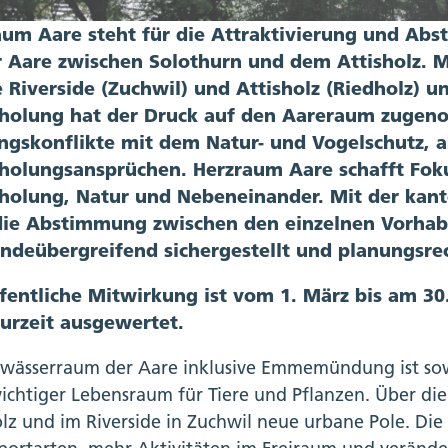
aum Aare steht für die Attraktivierung und A
r Aare zwischen Solothurn und dem Attisholz. 
e Riverside (Zuchwil) und Attisholz (Riedholz)
holung hat der Druck auf den Aareraum zugeno
ngskonflikte mit dem Natur- und Vogelschutz, 
holungsansprüchen. Herzraum Aare schafft Foku
holung, Natur und Nebeneinander. Mit der ka
die Abstimmung zwischen den einzelnen Vorha
ndeübergreifend sichergestellt und planungsrec
ffentliche Mitwirkung ist vom 1. März bis am 3
zurzeit ausgewertet.
wässerraum der Aare inklusive Emmemündung ist sow
ichtiger Lebensraum für Tiere und Pflanzen. Über die
olz und im Riverside in Zuchwil neue urbane Pole. Di