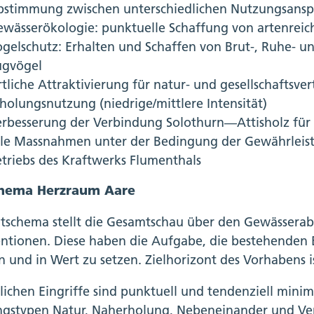
bstimmung zwischen unterschiedlichen Nutzungsansp
ewässerökologie: punktuelle Schaffung von artenrei
gelschutz: Erhalten und Schaffen von Brut-, Ruhe- 
ugvögel
tliche Attraktivierung für natur- und gesellschaftsvert
holungsnutzung (niedrige/mittlere Intensität)
rbesserung der Verbindung Solothurn—Attisholz für 
lle Massnahmen unter der Bedingung der Gewährleis
triebs des Kraftwerks Flumenthals
chema Herzraum Aare
itschema stellt die Gesamtschau über den Gewässerabs
entionen. Diese haben die Aufgabe, die bestehenden 
 und in Wert zu setzen. Zielhorizont des Vorhabens i
lichen Eingriffe sind punktuell und tendenziell minima
gstypen Natur, Naherholung, Nebeneinander und Ve