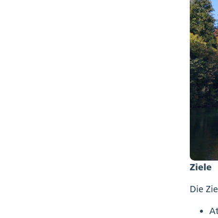
Ziele
Die Zi
At