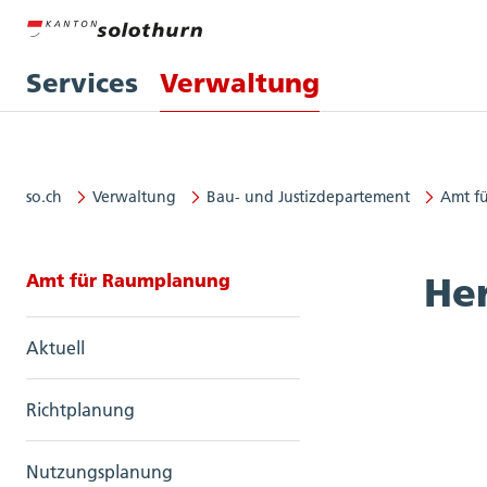
Services
Verwaltung
so.ch
Verwaltung
Bau- und Justizdepartement
Amt f
Seitennavigation: Amt für Raum
Amt für Raumplanung
He
Aktuell
Richtplanung
Nutzungsplanung