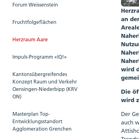
Forum Weissenstein
Herzr
an de
Fruchtfolgeflächen
Areal
Naher
Herzraum Aare
Nutzu
Naher
Impuls-Programm «IQ!»
Naher
wird 
Kantonsübergreifendes
gemei
Konzept Raum und Verkehr
Oensingen-Niederbipp (KRV
Die ö
ON)
wird 
Der Ge
Masterplan Top-
Entwicklungsstandort
auch w
Agglomeration Grenchen
Attish