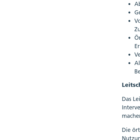
A
G
Vo
Z
Ör
Er
Ve
A
Be
Leits
Das Le
Interv
machen
Die ört
Nutzun