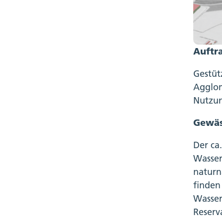
Auftr
Gestüt
Agglom
Nutzun
Gewäs
Der ca
Wasser
naturn
finden
Wasser
Reserv