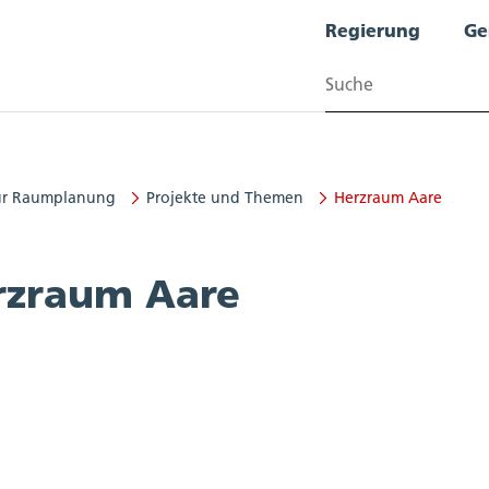
Regierung
Ge
Suchen
ür Raumplanung
Projekte und Themen
Herzraum Aare
planung
rzraum Aare