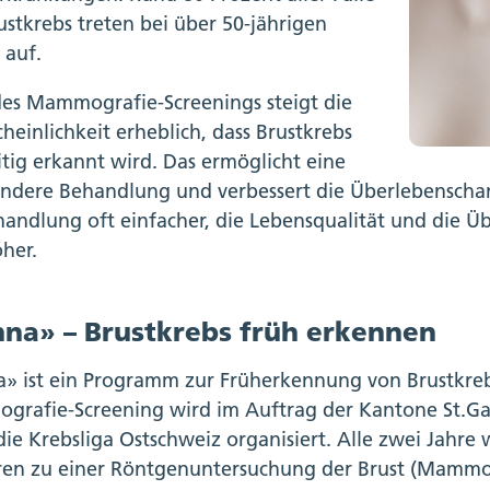
ustkrebs treten bei über 50-jährigen
 auf.
es Mammografie-Screenings steigt die
heinlichkeit erheblich, dass Brustkrebs
itig erkannt wird. Das ermöglicht eine
ndere Behandlung und verbessert die Überlebenschanc
handlung oft einfacher, die Lebensqualität und die 
öher.
na» – Brustkrebs früh erkennen
» ist ein Programm zur Früherkennung von Brustkrebs
rafie-Screening wird im Auftrag der Kantone St.Ga
die Krebsliga Ostschweiz organisiert. Alle zwei Jahr
ren zu einer Röntgenuntersuchung der Brust (Mammo