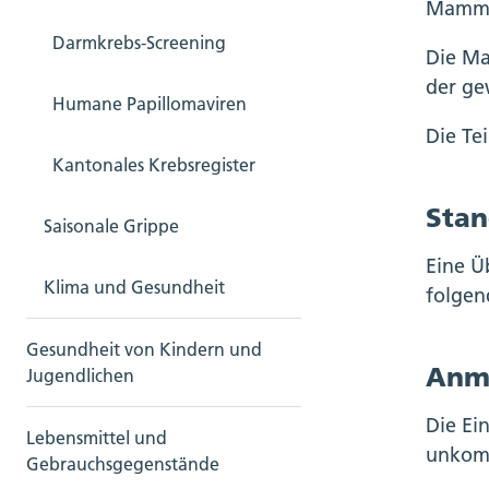
Mammog
Darmkrebs-Screening
Die Ma
der ge
Humane Papillomaviren
Die Te
Kantonales Krebsregister
Stan
Saisonale Grippe
Eine Ü
Klima und Gesundheit
folgen
Gesundheit von Kindern und
Anm
Jugendlichen
Die Ei
Lebensmittel und
unkomp
Gebrauchsgegenstände