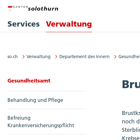
Services
Verwaltung
so.ch
Verwaltung
Departement des Innern
Gesundhei
Seitennavigation: Gesundheitsam
Gesundheitsamt
Br
Behandlung und Pflege
Brustk
Befreiung
noch d
Krankenversicherungspflicht
Sterbl
Krebse