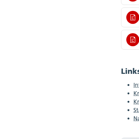
Link
In
Kr
K
St
Na