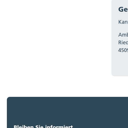
Ge
Kan
Amb
Rie
450
Bleiben Sie informiert