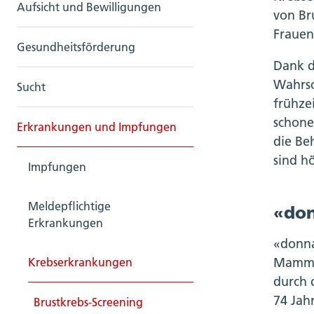
Aufsicht und Bewilligungen
von Br
Frauen
Gesundheitsförderung
Dank d
Wahrsc
Sucht
frühze
schone
Erkrankungen und Impfungen
die Be
sind h
Impfungen
Meldepflichtige
«don
Erkrankungen
«donna
Mammog
Krebserkrankungen
durch 
74 Jah
Brustkrebs-Screening