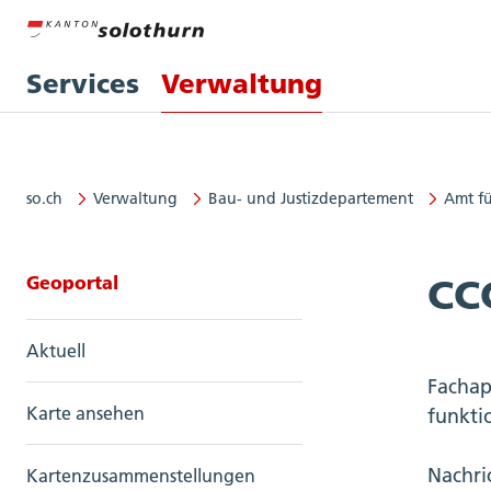
Services
Verwaltung
so.ch
Verwaltung
Bau- und Justizdepartement
Amt f
Seitennavigation: Geoportal
Geoportal
CCC
Aktuell
Fachap
Karte ansehen
funkti
Nachri
Kartenzusammenstellungen