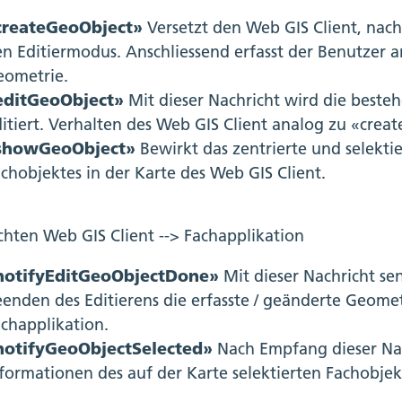
createGeoObject»
Versetzt den Web GIS Client, nac
n Editiermodus. Anschliessend erfasst der Benutzer a
eometrie.
editGeoObject»
Mit dieser Nachricht wird die beste
itiert. Verhalten des Web GIS Client analog zu «crea
showGeoObject»
Bewirkt das zentrierte und selekt
chobjektes in der Karte des Web GIS Client.
chten Web GIS Client --> Fachapplikation
notifyEditGeoObjectDone»
Mit dieser Nachricht se
enden des Editierens die erfasste / geänderte Geomet
chapplikation.
notifyGeoObjectSelected»
Nach Empfang dieser Nach
formationen des auf der Karte selektierten Fachobjek