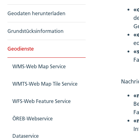
«
Geodaten herunterladen
de
G
Grundstücksinformation
«
ed
Geodienste
«
Fa
WMS-Web Map Service
Nachri
WMTS-Web Map Tile Service
«
WFS-Web Feature Service
Be
Fa
ÖREB-Webservice
«
In
Dataservice