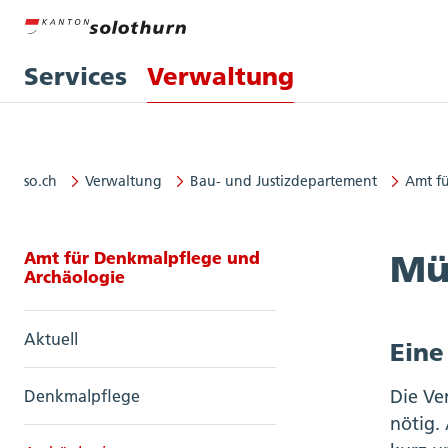
Services
Verwaltung
so.ch
Verwaltung
Bau- und Justizdepartement
Amt f
Seitennavigation: Amt für Denkm
Amt für Denkmalpflege und
Mü
Archäologie
Aktuell
Eine
Die Ve
Denkmalpflege
nötig.