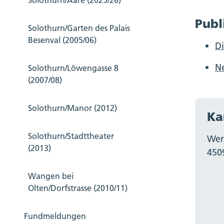
Solothurn/Aare (2025/26)
Publ
Solothurn/Garten des Palais
Besenval (2005/06)
Di
Ne
Solothurn/Löwengasse 8
(2007/08)
Solothurn/Manor (2012)
Ka
Solothurn/Stadttheater
Wer
(2013)
450
Wangen bei
Olten/Dorfstrasse (2010/11)
Fundmeldungen