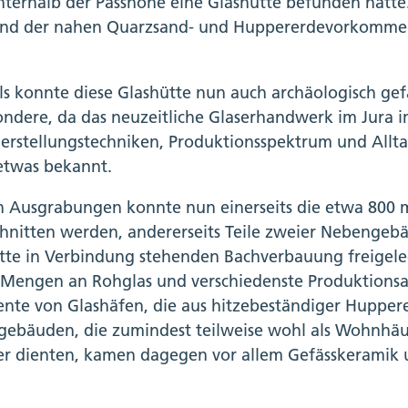
nterhalb der Passhöhe eine Glashütte befunden hatte. 
nd der nahen Quarzsand- und Huppererdevorkommen 
ls konnte diese Glashütte nun auch archäologisch gefa
ondere, da das neuzeitliche Glaserhandwerk im Jura i
erstellungstechniken, Produktionsspektrum und Allta
twas bekannt.
n Ausgrabungen konnte nun einerseits die etwa 800 
hnitten werden, andererseits Teile zweier Nebengebä
tte in Verbindung stehenden Bachverbauung freigele
 Mengen an Rohglas und verschiedenste Produktionsa
nte von Glashäfen, die aus hitzebeständiger Huppere
ebäuden, die zumindest teilweise wohl als Wohnhäus
er dienten, kamen dagegen vor allem Gefässkeramik 