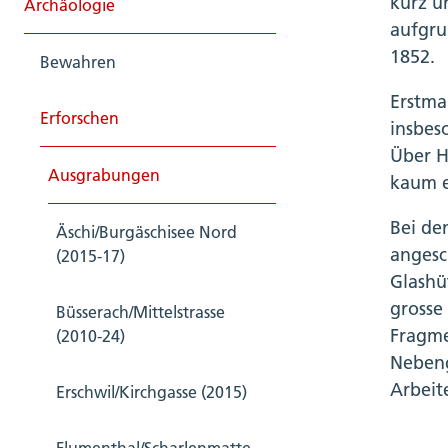
kurz u
Archäologie
aufgru
1852.
Bewahren
Erstma
Erforschen
insbes
Über H
Ausgrabungen
kaum e
Bei de
Äschi/Burgäschisee Nord
angesc
(2015-17)
Glashü
grosse
Büsserach/Mittelstrasse
Fragme
(2010-24)
Nebeng
Arbeit
Erschwil/Kirchgasse (2015)