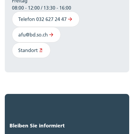
Freitag
848 KB)
08:00 - 12:00 / 13:30 - 16:00
Schlussbericht UVP-Workshop 2014 (pdf,
Telefon 032 627 24 47
1.52 MB)
afu@bd.so.ch
Schlussbericht UVP-Workshop 2013 (pdf,
4.47 MB)
Standort
Schlussbericht UVP-Workshop 2012 (pdf,
3.86 MB)
Schlussbericht UVP-Workshop 2011 (pdf,
1.07 MB)
Schlussbericht UVP-Workshop 2010 (pdf,
590 KB)
Bleiben Sie informiert