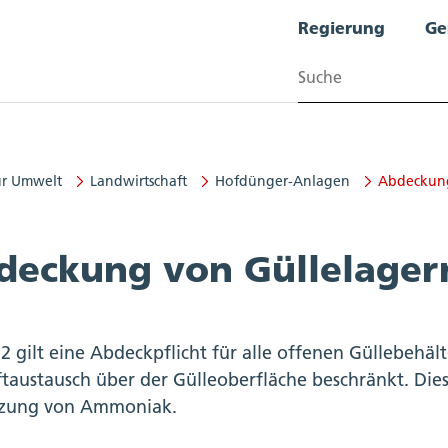
Regierung
Ge
Suchen
ür Umwelt
Landwirtschaft
Hofdünger-Anlagen
Abdeckung
t
deckung von Güllelager
2 gilt eine Abdeckpflicht für alle offenen Güllebehäl
ftaustausch über der Gülleoberfläche beschränkt. Die
tzung von Ammoniak.