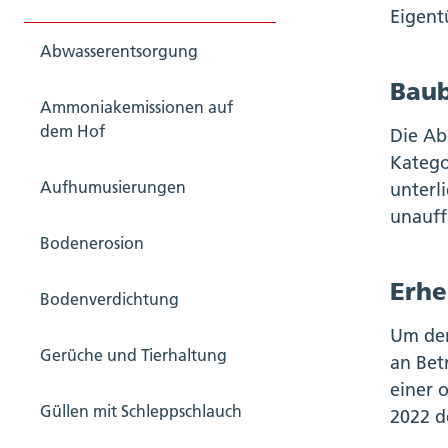
Eigent
Abwasserentsorgung
Baub
Ammoniakemissionen auf
dem Hof
Die Ab
Katego
Aufhumusierungen
unterl
unauff
Bodenerosion
Erhe
Bodenverdichtung
Um den
Gerüche und Tierhaltung
an Bet
einer 
Güllen mit Schleppschlauch
2022 d