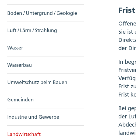
Frist
Boden / Untergrund / Geologie
Offene 
Luft / Lärm / Strahlung
Sie is
Direkt
der Di
Wasser
In beg
Wasserbau
Fristv
Verfüg
Umweltschutz beim Bauen
Frist 
Frist 
Gemeinden
Bei ge
der Lu
Industrie und Gewerbe
Abdeck
landwi
Landwirtschaft