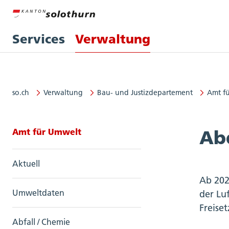
Services
Verwaltung
so.ch
Verwaltung
Bau- und Justizdepartement
Amt f
Seitennavigation: Amt für Umwel
Amt für Umwelt
Ab
Aktuell
Ab 202
Umweltdaten
der Lu
Freise
Abfall / Chemie