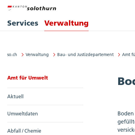
Services
Verwaltung
so.ch
Verwaltung
Bau- und Justizdepartement
Amt f
Seitennavigation: Amt für Umwel
Amt für Umwelt
Bo
Aktuell
Boden 
Umweltdaten
gefüll
versic
Abfall / Chemie