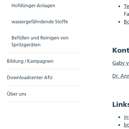
Hofdünger-Anlagen
T
F
Bo
wassergefährdende Stoffe
Befüllen und Reinigen von
Spritzgeräten
Kont
Bildung / Kampagnen
Gaby v
Dr. An
Downloadcenter AfU
Über uns
Link
in
b