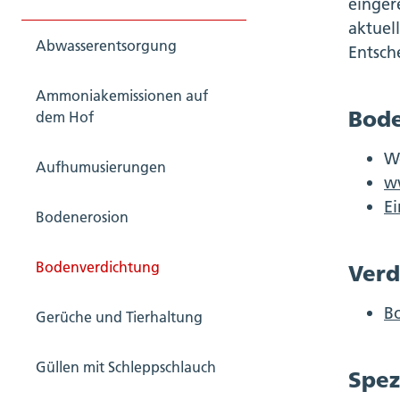
einger
aktuel
Abwasserentsorgung
Entsch
Ammoniakemissionen auf
Bode
dem Hof
W
Aufhumusierungen
w
Ei
Bodenerosion
Bodenverdichtung
Verd
B
Gerüche und Tierhaltung
Güllen mit Schleppschlauch
Spez