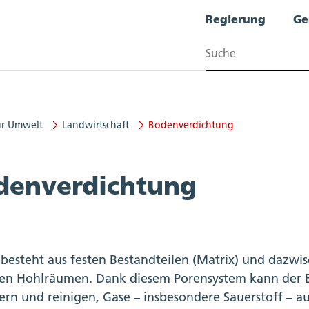
Regierung
Ge
Suchen
ür Umwelt
Landwirtschaft
Bodenverdichtung
t
denverdichtung
besteht aus festen Bestandteilen (Matrix) und dazwi
ten Hohlräumen. Dank diesem Porensystem kann der 
kern und reinigen, Gase – insbesondere Sauerstoff –