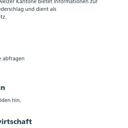
eizer Kantone bietet Informationen zur
derschlag und dient als
tz.
e abfragen
en
öden hin.
irtschaft