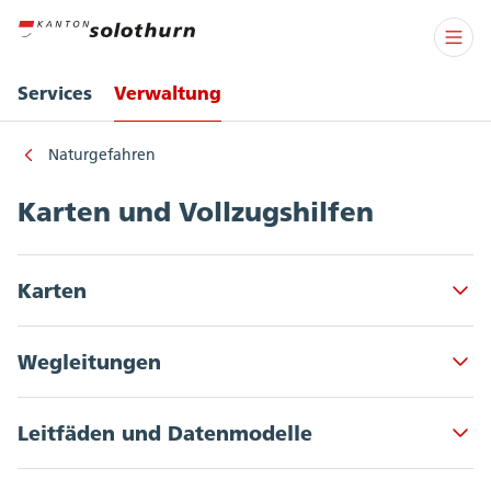
Services
Verwaltung
Naturgefahren
Karten und Vollzugshilfen
Karten
Akkordeon Button
Naturgefahrenkarten
Wegleitungen
Gefahrenhinweiskarte
Akkordeon Button
Karte der Baugrundklassen
Wegleitung Naturgefahren im
Leitfäden und Datenmodelle
Akkordeon Button
Siedlungsgebiet (pdf, 172 KB)