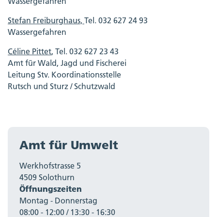
Wassergefahren
(docx, 28 KB)
Stefan Freiburghaus,
Tel. 032 627 24 93
K Vorlage Schwachstellentabelle (xlsx, 34
Wassergefahren
KB)
Céline Pittet
, Tel. 032 627 23 43
Amt für Wald, Jagd und Fischerei
L Vorlage Massnahmentabelle (xlsx, 33 KB)
Leitung Stv. Koordinationsstelle
Rutsch und Sturz / Schutzwald
QGIS-Projekt zur Datenerfassung für die
Gefahrenkarten (zip, 429 KB)
G Vorlage Faktenblatt Absenkung (docx,
28 KB)
Amt für Umwelt
Werkhofstrasse 5
4509 Solothurn
Öffnungszeiten
Montag - Donnerstag
08:00 - 12:00 / 13:30 - 16:30